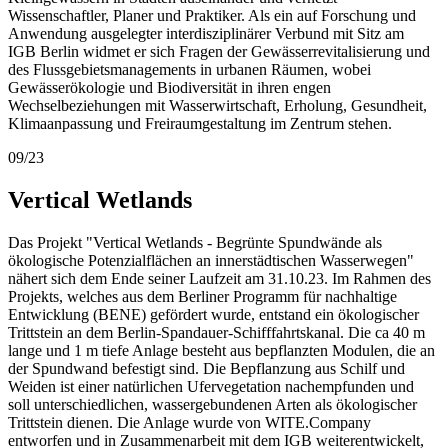
Wissenschaftler, Planer und Praktiker. Als ein auf Forschung und
Anwendung ausgelegter interdisziplinärer Verbund mit Sitz am
IGB Berlin widmet er sich Fragen der Gewässerrevitalisierung und
des Flussgebietsmanagements in urbanen Räumen, wobei
Gewässerökologie und Biodiversität in ihren engen
Wechselbeziehungen mit Wasserwirtschaft, Erholung, Gesundheit,
Klimaanpassung und Freiraumgestaltung im Zentrum stehen.
09/23
Vertical Wetlands
Das Projekt "Vertical Wetlands - Begrünte Spundwände als
ökologische Potenzialflächen an innerstädtischen Wasserwegen"
nähert sich dem Ende seiner Laufzeit am 31.10.23. Im Rahmen des
Projekts, welches aus dem Berliner Programm für nachhaltige
Entwicklung (BENE) gefördert wurde, entstand ein ökologischer
Trittstein an dem Berlin-Spandauer-Schifffahrtskanal. Die ca 40 m
lange und 1 m tiefe Anlage besteht aus bepflanzten Modulen, die an
der Spundwand befestigt sind. Die Bepflanzung aus Schilf und
Weiden ist einer natürlichen Ufervegetation nachempfunden und
soll unterschiedlichen, wassergebundenen Arten als ökologischer
Trittstein dienen. Die Anlage wurde von WITE.Company
entworfen und in Zusammenarbeit mit dem IGB weiterentwickelt,