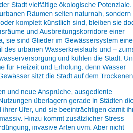
r Stadt vielfältige ökologische Potenziale.
urbanen Räumen selten naturnah, sondern
oder komplett künstlich sind, bleiben sie do
sräume und Ausbreitungskorridore einer
a, sie sind Glieder im Gewässersystem ein
eil des urbanen Wasserkreislaufs und – zum
nkwasserversorgung und kühlen die Stadt. U
e für Freizeit und Erholung, denn Wasser
Gewässer sitzt die Stadt auf dem Trockenen
en und neue Ansprüche, ausgediente
e Nutzungen überlagern gerade in Städten di
ihrer Ufer, und sie beeinträchtigen damit ih
massiv. Hinzu kommt zusätzlicher Stress
düngung, invasive Arten uvm. Aber nicht