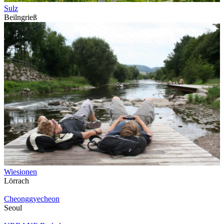
Sulz
Beilngrieß
Wiesionen
Lörrach
Cheonggyecheon
Seoul