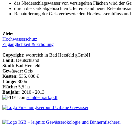
das Niederschlagswasser von versiegelten Flächen wird der Geis
durch die stark abgeböschten Ufer entstand neuer Retentionsr
Renaturierung der Geis verbeserte den Hochwasserabfluss und
Ziele:
Hochwasserschutz
Zugänglichkeit & Erholung
Copyright:
wortreich in Bad Hersfeld gGmbH
Land:
Deutschland
Stadt:
Bad Hersfeld
Gewässer:
Geis
Kosten:
535. 000 €
Länge:
300m
Fläche:
5,5 ha
Baujahr:
2010 - 2013
schilde_park.pdf